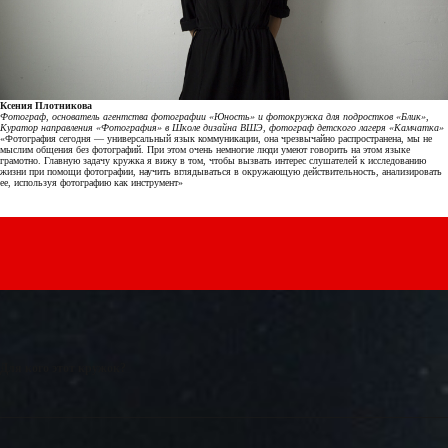
Ксения Плотникова
Фотограф, основатель агентства фотографии «Юность» и фотокружка для подростков «Блик»,
Куратор направления «Фотография» в Школе дизайна ВШЭ, фотограф детского лагеря «Камчатка»
«
Фотография сегодня — универсальный язык коммуникации, она чрезвычайно распространена, мы не
мыслим общения без фотографий. При этом очень немногие люди умеют говорить на этом языке
грамотно. Главную задачу кружка я
вижу в
том, чтобы вызвать интерес слушателей к
исследованию
жизни при помощи фотографии, научить вглядываться в
окружающую действительность, анализировать
ее, используя фотографию как инструмент
»
Для кого этот кружок?