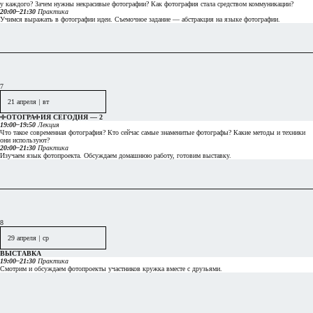
у
каждого? Зачем
нужны некрасивые фотографии? Как
фотография стала средством коммуникации?
20:00–21:30
Практика
Учимся выражать в
фотографии идеи. Съемочное задание — абстракция на языке фотографии.
7
21 апреля
|
вт
ФОТОГРАФИЯ СЕГОДНЯ — 2
19:00–19:50
Лекция
Что такое современная фотография? Кто сейчас самые знаменитые фотографы? Какие методы и
техники
они используют?
20:00–21:30
Практика
Изучаем язык фотопроекта. Обсуждаем домашнюю работу, готовим выставку.
8
29 апреля
|
ср
ВЫСТАВКА
19:00–21:30
Практика
Смотрим и
обсуждаем фотопроекты участников кружка
вместе с
друзьями.