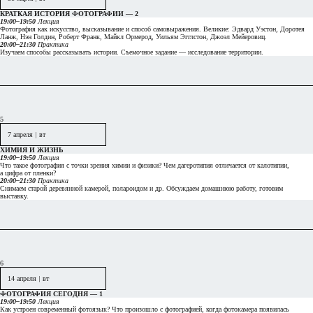
КРАТКАЯ ИСТОРИЯ ФОТОГРАФИИ — 2
19:00–19:50
Лекция
Фотография как искусство, высказывание и
способ самовыражения. Великие: Эдвард Уэстон, Доротея
Ланж, Нэн Голдин, Роберт Франк, Майкл Ормерод, Уильям Эгглстон, Джоэл Мейеровиц.
20:00–21:30
Практика
Изучаем способы рассказывать истории. Съемочное задание — исследование территории.
5
7 апреля
|
вт
ХИМИЯ И ЖИЗНЬ
19:00–19:50
Лекция
Что такое фотография с
точки зрения химии и
физики? Чем дагеротипия отличается от калотипии,
а
цифра от пленки?
20:00–21:30
Практика
Снимаем старой деревянной камерой, полароидом и
др. Обсуждаем домашнюю работу, готовим
выставку.
6
14 апреля
|
вт
ФОТОГРАФИЯ СЕГОДНЯ — 1
19:00–19:50
Лекция
Как устроен современный фотоязык? Что
произошло с
фотографией, когда фотокамера появилась