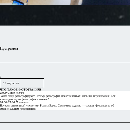
Программа
1
10 марта
|
вт
ЧТО ТАКОЕ ФОТОГРАФИЯ?
19:00–19:50
Интро
Зачем люди фотографируют? Почему фотография может вызывать сильные переживания? Как
взаимодействуют фотография и
память?
20:00–21:30
Практика
Изучаем знаменитый «пунктум» Ролана Барта. Съемочное задание — сделать фотографию об
эмоциональном переживании.