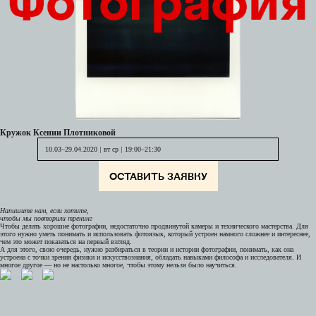
Кружок Ксении Плотниковой
10.03–29.04.2020
|
вт ср
|
19:00–21:30
ОСТАВИТЬ ЗАЯВКУ
Напишите нам, если хотите,
чтобы мы повторили тренинг
Чтобы делать хорошие фотографии, недостаточно продвинутой камеры и технического мастерства. Для
этого нужно уметь понимать и
использовать фотоязык, который устроен намного сложнее и
интереснее,
чем это может показаться на первый взгляд.
А для этого, свою очередь, нужно разбираться в
теории и истории фотографии, понимать, как она
устроена с точки зрения физики и
искусствознания, обладать навыками философа и
исследователя. И
многое другое — но не настолько многое, чтобы этому нельзя было научиться.