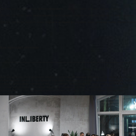
1
Для тех, кто хочет научиться
фотографировать
— или уже умеет, но хочет двигаться дальше
2
Для тех, кто хочет уметь
анализировать
фотографию, понимать ее язык и говорить об этом с другими
3
Для тех, кто хочет овладеть азами
теории и
истории
фотографии, знать основные имена, образы и
идеи
Как проходит обучение
Занятия проходят раз в неделю по вечерам в группе
до 20
человек
. Кружок — это лекции, дискуссии
и практические занятия, в ходе которых участники знакомятся с теорией и историей фотографии, учатся
понимать фотографию, говорить о ней — и, конечно, фотографировать самостоятельно. Участие
в кружке предполагает выполнение небольших домашних заданий, в частности ежедневное ведение
фотодневника; на всем протяжении работы кружка участники готовят собственные фотопроекты
и посвященную им выставку.