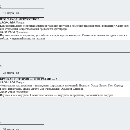
2
17 марта
|
вт
ЧТО ТАКОЕ ИСКУССТВО?
19:00–19:50
Лекция
Как размышления о
предназначении и
границах искусства помогают нам понимать фотоязык? Какие идеи
и
инструменты искусствознания пригодятся фотографу?
20:00–21:30
Практика
Изучаем законы восприятия, устройство взгляда и
роль контекста. Съемочное задание
— один и тот же
пейзаж, увиденный разными глазами.
3
24 марта
|
вт
КРАТКАЯ ИСТОРИЯ ФОТОГРАФИИ — 1
19:00–19:50
Лекция
Фотография как документ и
инструмент социальных изменений. Великие: Уокер Эванс, Пол Стрэнд,
Гарри Виногранд, Диана Арбус, Ли
Фридлэндер, Альфред Стиглиц.
20:00–21:30
Практика
Изучаем язык портрета. Съемочное задание — портреты и
предметы, дополняющие портрет.
4
31 марта
|
вт