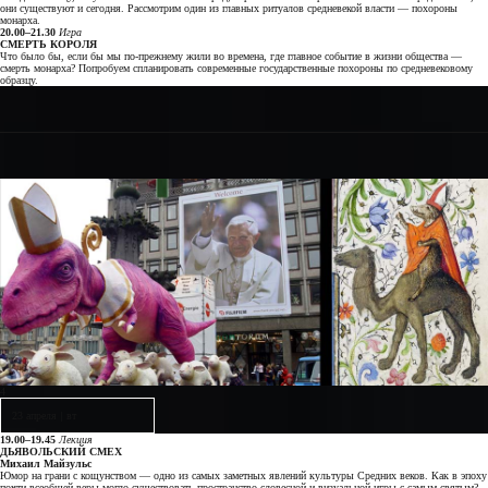
они существуют и сегодня. Рассмотрим один из главных ритуалов средневекой власти — похороны
монарха.
20.00–21.30
Игра
СМЕРТЬ КОРОЛЯ
Что было бы, если бы мы по-прежнему жили во времена, где главное событие в жизни общества —
смерть монарха? Попробуем спланировать современные государственные похороны по средневековому
образцу.
4
23 апреля
|
вт
19.00–19.45
Лекция
ДЬЯВОЛЬСКИЙ СМЕХ
Михаил Майзульс
Юмор на грани с кощунством — одно из самых заметных явлений культуры Средних веков. Как в эпоху
почти всеобщей веры могло существовать пространство словесной и визуальной игры с самым святым?