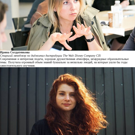
Ирина Солдатенкова
Старший менеджер по диджитал дистрибуции The Walt Disney Company CIS
Современная и интересная подача, хорошая дружественная атмосфера, незаурядные образовательные
темы. Получила огромный объем знаний буквально за несколько лекций, на которые ушли бы годы
самостоятельного изучения.