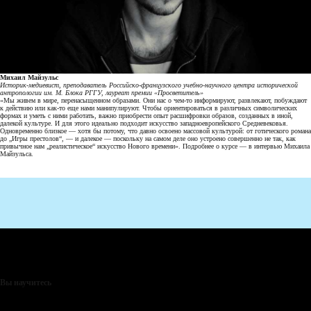
Михаил Майзульс
Историк-медиевист, преподаватель Российско-французского учебно-научного центра исторической
антропологии им.
М.
Блока РГГУ, лауреат премии «Просветитель»
«Мы живем в мире, перенасыщенном образами. Они нас о чем-то информируют, развлекают, побуждают
к действию или как-то еще нами манипулируют. Чтобы ориентироваться в различных символических
формах и уметь с ними работать, важно приобрести опыт расшифровки образов, созданных в иной,
далекой культуре. И для этого идеально подходит искусство западноевропейского Средневековья.
Одновременно близкое — хотя бы потому, что давно освоено массовой культурой: от готического романа
до „Игры престолов“, — и далекое — поскольку на самом деле оно устроено совершенно не так, как
привычное нам „реалистическое“ искусство Нового времени».
Подробнее о курсе — в интервью Михаила
Майзульса.
Вы научитесь