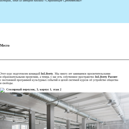
Историк, один из авторов паблика «Страдающее Средневековье»
Место
Этот курс подготовлен командой
InLiberty
. Мы много лет занимаемся просветительскими
и образовательными проектами, а теперь у нас есть собственное пространство
InLiberty Рассвет
с постоянной программой культурных событий и целой системой курсов об устройстве общества
и свободы.
Столярный переулок, 3, корпус 1, этаж 2