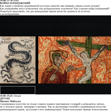
20.00–21.30
Игра
ВОЙНА ИЗОБРАЖЕНИЙ
Как знание устройства средневековой культуры помогает нам понимать образы власти сегодня?
Как изображения могут возвеличить или десакрализовать властителя? Как устроена война изображений?
Попробуем представить, как две враждующие партии могли бы сразиться не на мечах,
а на изображениях.
2
9 апреля
|
вт
19.00–19.45
Лекция
ДРУГИЕ
Михаил Майзульс
Средневековое искусство не только славило подвиги христианских государей и добродетель святых,
но и обличало врагов: иноверцев и еретиков. Как на протяжении столетий в средневековом искусстве
демонизировали иудеев, мусульман и всех инаковерующих? Какие визуальные приемы использовались