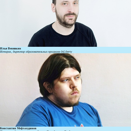
Илья Венявкин
Историк, директор образовательных программ InLiberty
Константин Мефтахудинов