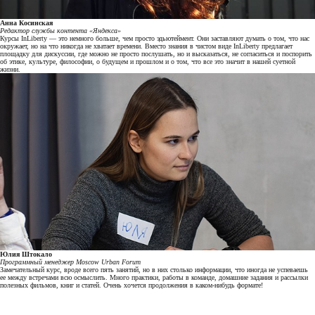
Анна Косинская
Редактор службы контента «Яндекса»
Курсы InLiberty — это немного больше, чем просто эдьютеймент. Они заставляют думать о том, что нас
окружает, но на что никогда не хватает времени. Вместо знания в чистом виде InLiberty предлагает
площадку для дискуссии, где можно не просто послушать, но и высказаться, не согласиться и поспорить
об этике, культуре, философии, о будущем и прошлом и о том, что все это значит в нашей суетной
жизни.
Юлия Штокало
Программный менеджер Moscow Urban
Forum
Замечательный курс, вроде всего пять занятий, но в них столько информации, что иногда не успеваешь
ее между встречами всю осмыслить. Много практики, работы в команде, домашние задания и рассылки
полезных фильмов, книг и статей. Очень хочется продолжения в каком-нибудь формате!