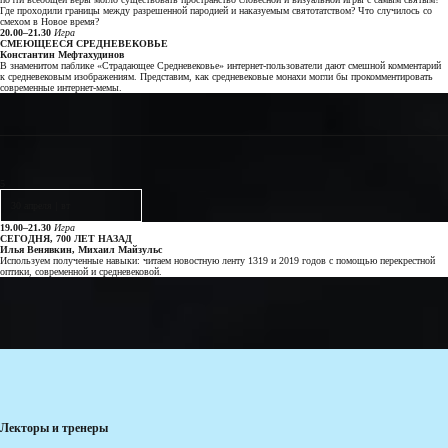
Где проходили границы между разрешенной пародией и наказуемым святотатством? Что случилось со
смехом в Новое время?
20.00–21.30
Игра
СМЕЮЩЕЕСЯ СРЕДНЕВЕКОВЬЕ
Константин Мефтахудинов
В знаменитом паблике «Страдающее Средневековье» интернет-пользователи дают смешной комментарий
к средневековым изображениям. Представим, как средневековые монахи могли бы прокомментировать
современные интернет-мемы.
5
30 апреля
|
вт
19.00–21.30
Игра
СЕГОДНЯ, 700 ЛЕТ НАЗАД
Илья Венявкин, Михаил Майзульс
Используем полученные навыки: читаем новостную ленту 1319 и 2019 годов с помощью перекрестной
оптики, современной и средневековой.
Лекторы и тренеры