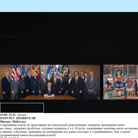
Программа
1
2 апреля
|
вт
19.00–19.45
Лекция
ПОРТРЕТ ПРАВИТЕЛЯ
Михаил Майзульс
Современная власть не представима без визуальной репрезентации: портреты президентов висят
на стенах, украшают футболки, обложки журналов и т.п. И пусть современные политики носят не короны
и мантии, а костюмы, принципы их изображения все равно восходят к Средневековью. Как устроен
средневековый канон визуализации власти?