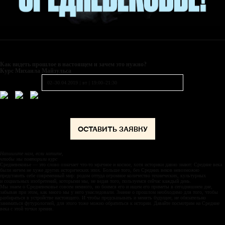
Как видеть прошлое
в
настоящем
и
зачем
это
нужно?
Курс Михаила
Майзульса
02–30.04.2019
|
вт
|
19:00–21:30
ОСТАВИТЬ ЗАЯВКУ
Напишите нам, если хотите,
чтобы мы повторили курс
Средневековье — это слово означает что-то мрачное и косное, хотя историки давно знают: Средние века
были ничем не хуже других исторических эпох. Больше того, без Средних веков невозможно
представить себе современный мир: родом оттуда огромное количество технических, культурных
и социальных изобретений, которыми мы, не ведая того, пользуемся сейчас каждый день.
Мы знаем о Средневековье совсем немного, но боимся его и ищем его приметы в сегодняшнем дне,
забывая при этом, как много мы у него унаследовали. Знание о прошлом необходимо для того, чтобы
разбираться в устройстве настоящего. И чтобы предсказывать и менять будущее, не обязательно
заниматься футурологией, для этого тоже можно обратиться к истории. Давайте посмотрим на Средние
века с этой точки зрения.