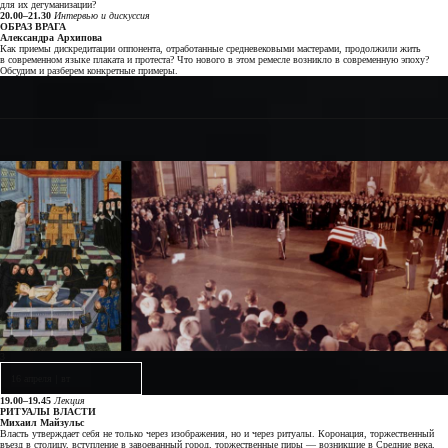
для их дегуманизации?
20.00–21.30
Интервью и
дискуссия
ОБРАЗ ВРАГА
Александра Архипова
Как приемы дискредитации оппонента, отработанные средневековыми мастерами, продолжили жить
в современном языке плаката и протеста? Что нового в этом ремесле возникло в современную эпоху?
Обсудим и разберем конкретные примеры.
3
16 апреля
|
вт
19.00–19.45
Лекция
РИТУАЛЫ ВЛАСТИ
Михаил Майзульс
Власть утверждает себя не только через изображения, но и через ритуалы. Коронация, торжественный
въезд в столицу, вступление в завоеванный город, торжественные пиры — возникшие в Средние века,